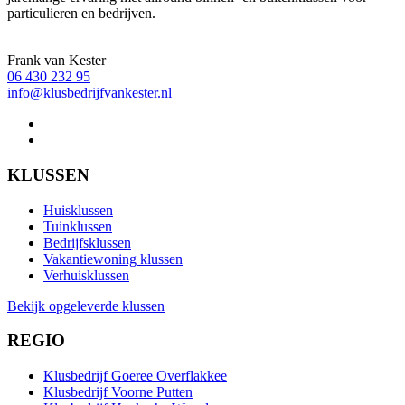
particulieren en bedrijven.
Frank van Kester
06 430 232 95
info@klusbedrijfvankester.nl
KLUSSEN
Huisklussen
Tuinklussen
Bedrijfsklussen
Vakantiewoning klussen
Verhuisklussen
Bekijk opgeleverde klussen
REGIO
Klusbedrijf Goeree Overflakkee
Klusbedrijf Voorne Putten